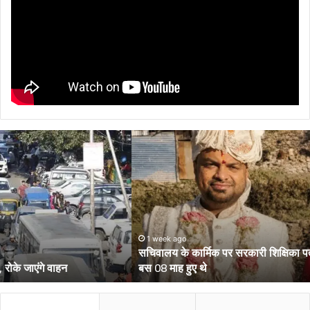
सचिवालय
के
कार्मिक
पर
सरकारी
शिक्षिका
पत्नी
की
1 week ago
सचिवालय के कार्मिक पर सरकारी शिक्षिका पत्नी की हत्या का आरोप, शादी को
हत्या
बस 08 माह हुए थे
का
आरोप,
शादी