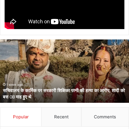
सचिवालय
के
कार्मिक
पर
सरकारी
शिक्षिका
पत्नी
की
1 week ago
सचिवालय के कार्मिक पर सरकारी शिक्षिका पत्नी की हत्या का आरोप, शादी को
हत्या
बस 08 माह हुए थे
का
आरोप,
शादी
को
Popular
Recent
Comments
बस
08