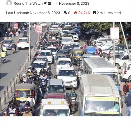
Follow
Send
Round The Watch
November 8, 2023
on
an
Last Updated: November 8, 2023
0
24,746
2 minutes read
Twitter
email