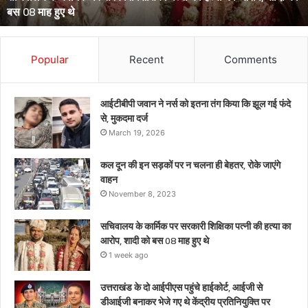
बस 08 माह हुए थे
का
आरोप,
शादी
को
Popular
Recent
Comments
बस
08
माह
आईटीबीपी जवान ने नर्स को इतना तंग किया कि झूल गई फंदे
हुए
से, मुकदमा दर्ज
थे
March 19, 2026
कल दून की इन सड़कों पर न चलना ही बेहतर, रोके जाएंगे
वाहन
November 8, 2023
सचिवालय के कार्मिक पर सरकारी शिक्षिका पत्नी की हत्या का
आरोप, शादी को बस 08 माह हुए थे
1 week ago
उत्तराखंड के दो आईपीएस पहुंचे हाईकोर्ट, आईजी से
डीआईजी बनाकर भेजे गए थे केंद्रीय प्रतिनियुक्ति पर