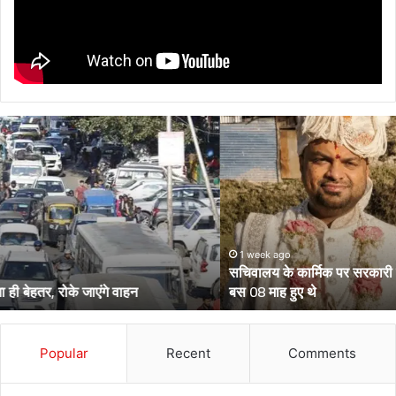
सचिवालय
के
कार्मिक
पर
सरकारी
शिक्षिका
पत्नी
की
1 week ago
सचिवालय के कार्मिक पर सरकारी शिक्षिका पत्नी की हत्या का आरोप, शादी को
हत्या
बस 08 माह हुए थे
का
आरोप,
शादी
को
Popular
Recent
Comments
बस
08