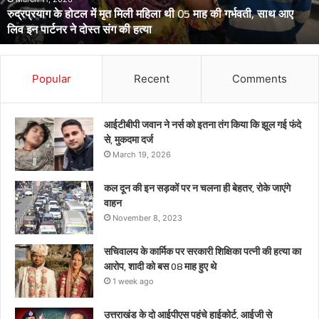
रुद्रप्रयाग के होटल में मृत मिली महिला थी 05 माह की गर्भवती, साथ आए
05
लिव इन पार्टनर ने दोस्त संग की हत्या
माह
की
गर्भवती,
साथ
Popular
Recent
Comments
आए
लिव
इन
आईटीबीपी जवान ने नर्स को इतना तंग किया कि झूल गई फंदे
पार्टनर
से, मुकदमा दर्ज
ने
March 19, 2026
दोस्त
संग
कल दून की इन सड़कों पर न चलना ही बेहतर, रोके जाएंगे
की
वाहन
हत्या
November 8, 2023
सचिवालय के कार्मिक पर सरकारी शिक्षिका पत्नी की हत्या का
आरोप, शादी को बस 08 माह हुए थे
1 week ago
उत्तराखंड के दो आईपीएस पहुंचे हाईकोर्ट, आईजी से