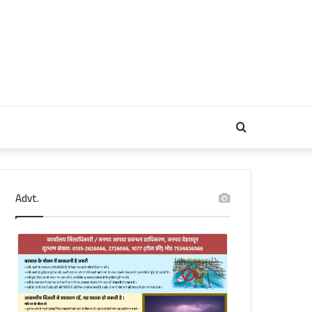
Search
for
Advt.