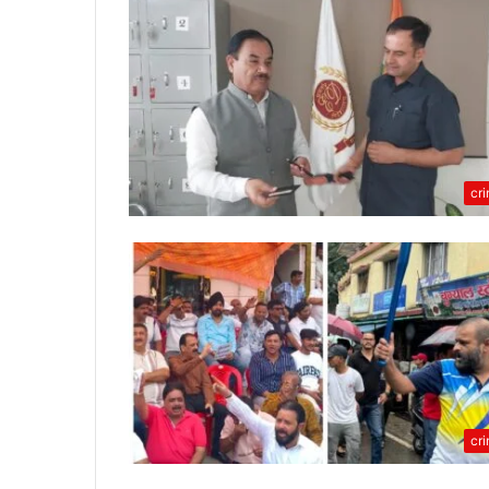
cr
cr