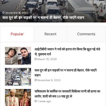
पत्नी
की
1 week ago
सचिवालय के कार्मिक पर सरकारी शिक्षिका पत्नी की हत्या का आरोप, शादी को
हत्या
बस 08 माह हुए थे
का
आरोप,
शादी
को
Popular
Recent
Comments
बस
08
माह
आईटीबीपी जवान ने नर्स को इतना तंग किया कि झूल गई फंदे
हुए
से, मुकदमा दर्ज
थे
March 19, 2026
कल दून की इन सड़कों पर न चलना ही बेहतर, रोके जाएंगे
वाहन
November 8, 2023
सचिवालय के कार्मिक पर सरकारी शिक्षिका पत्नी की हत्या का
आरोप, शादी को बस 08 माह हुए थे
1 week ago