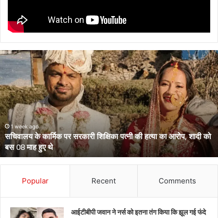
सचिवालय
के
कार्मिक
पर
सरकारी
शिक्षिका
पत्नी
की
1 week ago
सचिवालय के कार्मिक पर सरकारी शिक्षिका पत्नी की हत्या का आरोप, शादी को
हत्या
बस 08 माह हुए थे
का
आरोप,
शादी
को
Popular
Recent
Comments
बस
08
माह
आईटीबीपी जवान ने नर्स को इतना तंग किया कि झूल गई फंदे
हुए