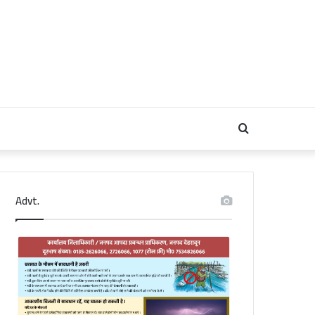
Search
for
Advt.