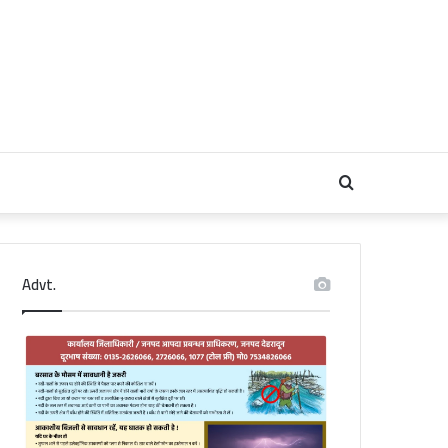
Search
for
Advt.