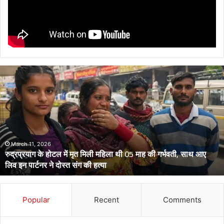
रुद्रप्रयाग
के
होटल
में
मृत
मिली
महिला
थी
March 11, 2026
रुद्रप्रयाग के होटल में मृत मिली महिला थी 05 माह की गर्भवती, साथ आए
05
लिव इन पार्टनर ने दोस्त संग की हत्या
माह
की
गर्भवती,
साथ
Popular
Recent
Comments
आए
लिव