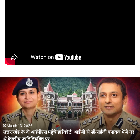
उत्तराखंड
के
दो
आईपीएस
पहुंचे
हाईकोर्ट,
आईजी
से
March 13, 2026
उत्तराखंड के दो आईपीएस पहुंचे हाईकोर्ट, आईजी से डीआईजी बनाकर भेजे गए
डीआईजी
थे केंद्रीय प्रतिनियुक्ति पर
बनाकर