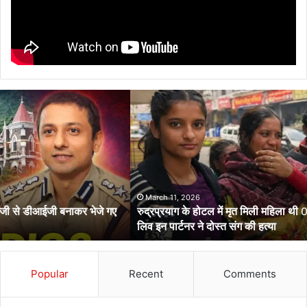
रुद्रप्रयाग
के
होटल
में
मृत
मिली
महिला
थी
March 11, 2026
रुद्रप्रयाग के होटल में मृत मिली महिला थी 05 माह की गर्भवती, साथ आए
05
लिव इन पार्टनर ने दोस्त संग की हत्या
माह
की
गर्भवती,
साथ
Popular
Recent
Comments
आए
लिव