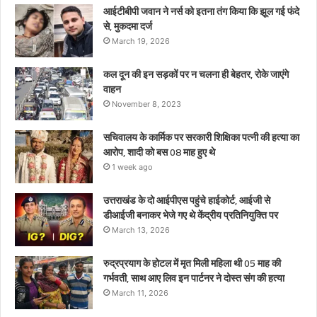
इन
आईटीबीपी जवान ने नर्स को इतना तंग किया कि झूल गई फंदे
पार्टनर
से, मुकदमा दर्ज
ने
March 19, 2026
दोस्त
संग
कल दून की इन सड़कों पर न चलना ही बेहतर, रोके जाएंगे
की
वाहन
हत्या
November 8, 2023
सचिवालय के कार्मिक पर सरकारी शिक्षिका पत्नी की हत्या का
आरोप, शादी को बस 08 माह हुए थे
1 week ago
उत्तराखंड के दो आईपीएस पहुंचे हाईकोर्ट, आईजी से
डीआईजी बनाकर भेजे गए थे केंद्रीय प्रतिनियुक्ति पर
March 13, 2026
रुद्रप्रयाग के होटल में मृत मिली महिला थी 05 माह की
गर्भवती, साथ आए लिव इन पार्टनर ने दोस्त संग की हत्या
March 11, 2026