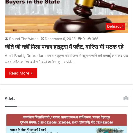
Dehradun
Round The Watch
December 6, 2023
0
366
जीते जी नहीं मिला पनाष हाइट्स में फ्लैट, वारिस भी भटक रहे
Amit Bhatt, Dehradun: पनाष हाइट्स परियोजना में खून-पसीने की कमाई लगाकर एक
अदद फ्लैट का ख्वाब देखने वाले अनिल कुमार पांडे…
Read More »
Advt.