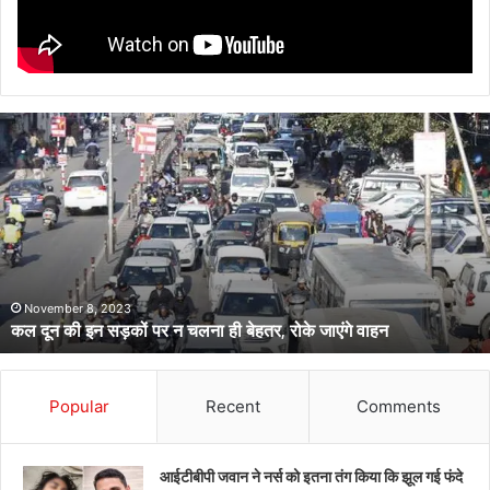
सचिवालय
के
कार्मिक
पर
सरकारी
शिक्षिका
पत्नी
की
1 week ago
सचिवालय के कार्मिक पर सरकारी शिक्षिका पत्नी की हत्या का आरोप, शादी को
हत्या
बस 08 माह हुए थे
का
आरोप,
शादी
को
Popular
Recent
Comments
बस
08
माह
आईटीबीपी जवान ने नर्स को इतना तंग किया कि झूल गई फंदे
हुए