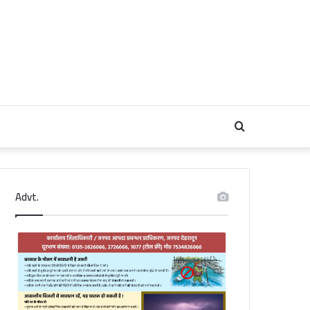
Search
for
Advt.