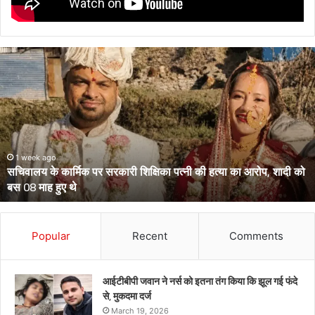
सचिवालय
के
कार्मिक
पर
सरकारी
शिक्षिका
पत्नी
की
1 week ago
सचिवालय के कार्मिक पर सरकारी शिक्षिका पत्नी की हत्या का आरोप, शादी को
हत्या
बस 08 माह हुए थे
का
आरोप,
शादी
को
Popular
Recent
Comments
बस
08
माह
आईटीबीपी जवान ने नर्स को इतना तंग किया कि झूल गई फंदे
हुए
से, मुकदमा दर्ज
थे
March 19, 2026