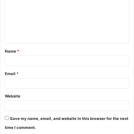
m
m
e
n
t
Name
*
*
Email
*
Website
Save my name, email, and website in this browser for the next
time I comment.