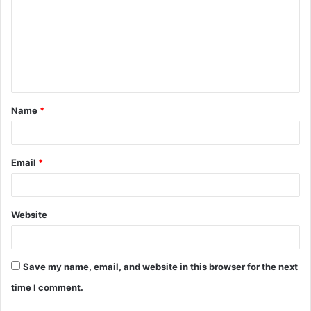
m
m
e
n
t
Name
*
*
Email
*
Website
Save my name, email, and website in this browser for the next
time I comment.