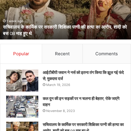
पहुंचे
हाईकोर्ट,
आईजी
से
March 13, 2026
उत्तराखंड के दो आईपीएस पहुंचे हाईकोर्ट, आईजी से डीआईजी बनाकर भेजे गए
डीआईजी
थे केंद्रीय प्रतिनियुक्ति पर
बनाकर
भेजे
गए
थे
Popular
Recent
Comments
केंद्रीय
प्रतिनियुक्ति
पर
आईटीबीपी जवान ने नर्स को इतना तंग किया कि झूल गई फंदे
से, मुकदमा दर्ज
March 19, 2026
कल दून की इन सड़कों पर न चलना ही बेहतर, रोके जाएंगे
वाहन
November 8, 2023
सचिवालय के कार्मिक पर सरकारी शिक्षिका पत्नी की हत्या का
आरोप, शादी को बस 08 माह हुए थे