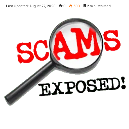
on
an
Last Updated: August 27, 2023
0
503
2 minutes read
Twitter
email