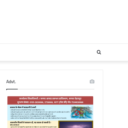
Search
for
Advt.