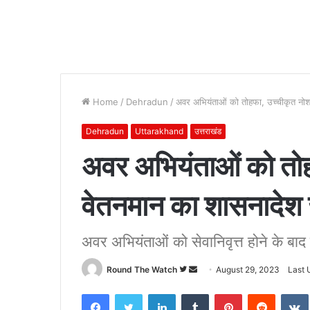
Home
/
Dehradun
/
अवर अभियंताओं को तोहफा, उच्चीकृत नो
Dehradun
Uttarakhand
उत्तराखंड
अवर अभियंताओं को तो
वेतनमान का शासनादेश 
अवर अभियंताओं को सेवानिवृत्त होने के बाद प
Follow
Send
Round The Watch
August 29, 2023
Last 
on
an
Facebook
Twitter
LinkedIn
Tumblr
Pinterest
Reddit
Twitter
email