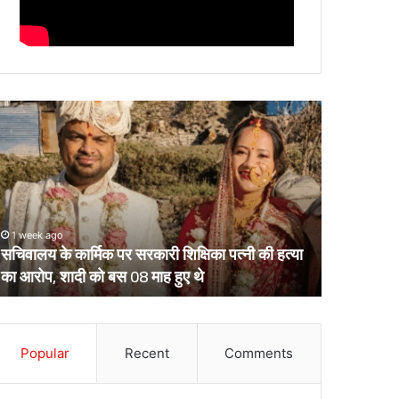
चिवालय
उत्तराखंड
े
के
र्मिक
दो
र
आईपीएस
रकारी
पहुंचे
क्षिका
हाईकोर्ट,
्नी
आईजी
1 week ago
March 13, 2
ी
से
सचिवालय के कार्मिक पर सरकारी शिक्षिका पत्नी की हत्या
उत्तराखंड क
्या
डीआईजी
का आरोप, शादी को बस 08 माह हुए थे
डीआईजी बनाक
ा
बनाकर
रोप,
भेजे
ादी
गए
ो
थे
स
Popular
Recent
Comments
केंद्रीय
8
प्रतिनियुक्ति
ाह
पर