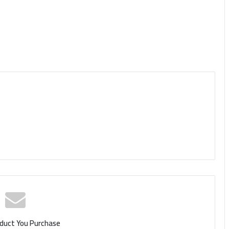
हु
थे
duct You Purchase