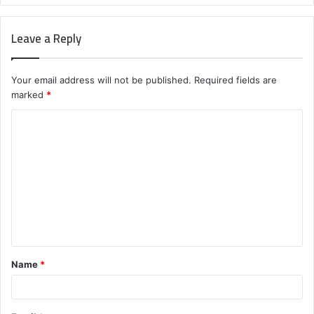
Leave a Reply
Your email address will not be published.
Required fields are
marked
*
C
o
m
m
e
n
t
Name
*
*