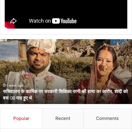
सचिवालय
के
कार्मिक
पर
सरकारी
शिक्षिका
पत्नी
की
1 week ago
सचिवालय के कार्मिक पर सरकारी शिक्षिका पत्नी की हत्या का आरोप, शादी को
हत्या
बस 08 माह हुए थे
का
आरोप,
शादी
को
Popular
Recent
Comments
बस
08