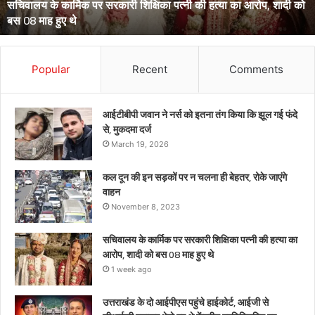
उत्तराखंड के दो आईपीएस पहुंचे हाईकोर्ट, आईजी से डीआईजी बनाकर भेजे गए
डीआईजी
थे केंद्रीय प्रतिनियुक्ति पर
बनाकर
भेजे
गए
थे
Popular
Recent
Comments
केंद्रीय
प्रतिनियुक्ति
पर
आईटीबीपी जवान ने नर्स को इतना तंग किया कि झूल गई फंदे
से, मुकदमा दर्ज
March 19, 2026
कल दून की इन सड़कों पर न चलना ही बेहतर, रोके जाएंगे
वाहन
November 8, 2023
सचिवालय के कार्मिक पर सरकारी शिक्षिका पत्नी की हत्या का
आरोप, शादी को बस 08 माह हुए थे
1 week ago
उत्तराखंड के दो आईपीएस पहुंचे हाईकोर्ट, आईजी से