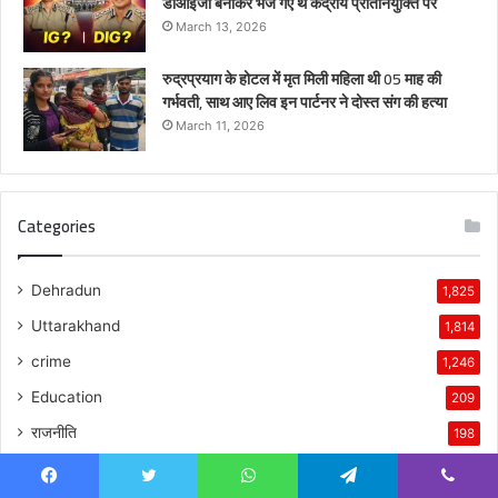
डीआईजी बनाकर भेजे गए थे केंद्रीय प्रतिनियुक्ति पर
March 13, 2026
रुद्रप्रयाग के होटल में मृत मिली महिला थी 05 माह की
गर्भवती, साथ आए लिव इन पार्टनर ने दोस्त संग की हत्या
March 11, 2026
Categories
Dehradun
1,825
Uttarakhand
1,814
crime
1,246
Education
209
राजनीति
198
police
183
Facebook
Twitter
WhatsApp
Telegram
Viber