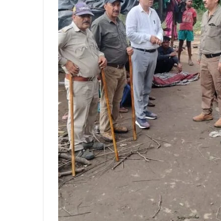
आईटीबीपी
जवान
ने
नर्स
को
इतना
तंग
March 19, 2026
किया
महिला थी 05 माह की
आईटीबीपी जवान ने नर्स को इतना तंग किया कि 
कि
 दोस्त संग की हत्या
फंदे से, मुकदमा दर्ज
झूल
गई
फंदे
से,
मुकदमा
दर्ज