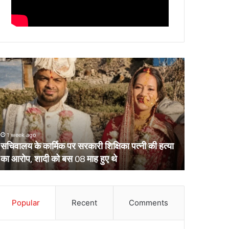
चिवालय
उत्तराखंड
े
के
र्मिक
दो
र
आईपीएस
रकारी
पहुंचे
क्षिका
हाईकोर्ट,
्नी
आईजी
1 week ago
March 13, 2
ी
से
सचिवालय के कार्मिक पर सरकारी शिक्षिका पत्नी की हत्या
उत्तराखंड क
्या
डीआईजी
का आरोप, शादी को बस 08 माह हुए थे
डीआईजी बनाक
ा
बनाकर
रोप,
भेजे
ादी
गए
ो
थे
स
Popular
Recent
Comments
केंद्रीय
8
प्रतिनियुक्ति
ाह
पर