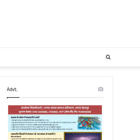
Search
for
Advt.