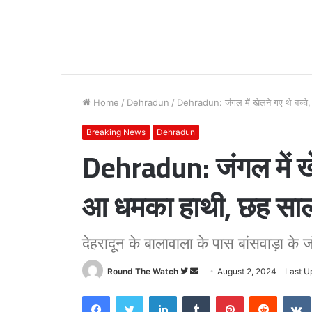
Home
/
Dehradun
/
Dehradun: जंगल में खेलने गए थे बच्च
Breaking News
Dehradun
Dehradun: जंगल में ख
आ धमका हाथी, छह साल 
देहरादून के बालावाला के पास बांसवाड़ा के 
Follow
Send
Round The Watch
August 2, 2024
Last U
on
an
Facebook
Twitter
LinkedIn
Tumblr
Pinterest
Reddit
Twitter
email