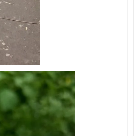
हु
थे