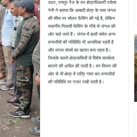
उधर, रायपुर रेंज के वन क्षेत्राधिकारी राकेश
नेगी ने बताया कि आबादी क्षेत्र के पास जंगल
की सीमा पर सोलर फेंसिंग की गई है, लेकिन
स्थानीय निवासी फेंसिंग के नीचे से जंगल की
ओर चले जाते हैं। जंगल में हाथी समेत अन्य
कल
स
वन्यजीवों की गतिविधि भी अत्यधिक रहती है
दून
क
और मानव संघर्ष का खतरा बना रहता है।
की
का
इन
प
जिसके चलते क्षेत्रवासियों से विशेष सतर्कता
सड़कों
स
बरतने की अपील की जाती है। वन विभाग की
पर
शि
ओर से भी क्षेत्र में रात्रि गश्त कर वन्यजीवों
न
पत
November 8, 2023
की गतिविधि पर नजर रखी जाती है।
चलना
क
झूल गई
कल दून की इन सड़कों पर न चलना ही बेहतर, रोके जाएंगे
ही
हत
वाहन
बेहतर,
क
रोके
आ
जाएंगे
श
वाहन
क
ब
0
म