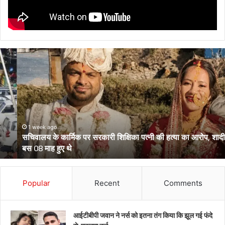
सचिवालय
के
कार्मिक
पर
सरकारी
शिक्षिका
पत्नी
की
1 week ago
सचिवालय के कार्मिक पर सरकारी शिक्षिका पत्नी की हत्या का आरोप, शादी को
हत्या
बस 08 माह हुए थे
का
आरोप,
शादी
को
Popular
Recent
Comments
बस
08
माह
आईटीबीपी जवान ने नर्स को इतना तंग किया कि झूल गई फंदे
हुए