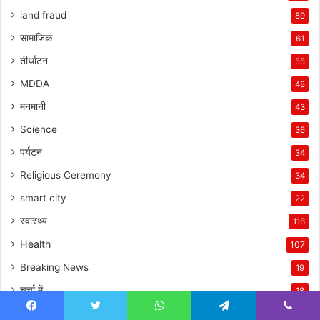
land fraud
89
सामाजिक
61
तीर्थाटन
55
MDDA
48
मनमानी
43
Science
36
पर्यटन
34
Religious Ceremony
34
smart city
22
स्वास्थ्य
116
Health
107
Breaking News
19
चर्चा में
18
क्राइम
17
Facebook
Twitter
WhatsApp
Telegram
Viber