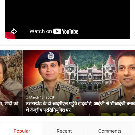
उत्तराखंड
के
दो
आईपीएस
पहुंचे
हाईकोर्ट,
आईजी
से
March 13, 2026
उत्तराखंड के दो आईपीएस पहुंचे हाईकोर्ट, आईजी से डीआईजी बनाकर भेजे गए
डीआईजी
थे केंद्रीय प्रतिनियुक्ति पर
बनाकर
भेजे
गए
थे
Popular
Recent
Comments