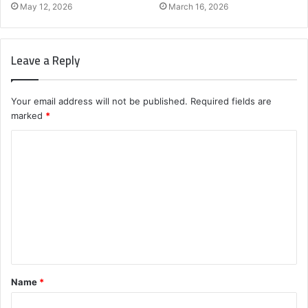
May 12, 2026
March 16, 2026
Leave a Reply
Your email address will not be published.
Required fields are
marked
*
C
o
m
m
e
n
t
Name
*
*