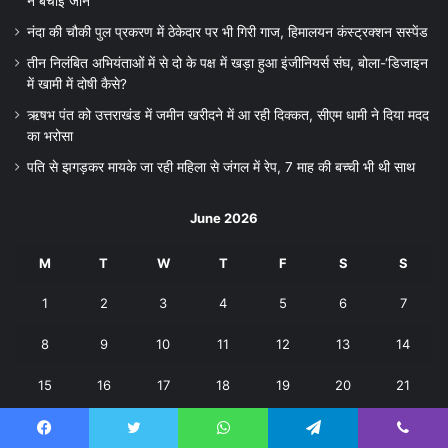
ने बचाई जान
नंदा की चौकी पुल प्रकरण में ठेकेदार पर भी गिरी गाज, हिमालयन कंस्ट्रक्शन सस्पेंड
तीन निलंबित अभियंताओं में से दो के पक्ष में खड़ा हुआ इंजीनियर्स संघ, बोला-‘डिजाइन
में खामी में दोषी कैसे?
ऋषभ पंत को उत्तराखंड में जमीन खरीदने में आ रही दिक्कत, सीएम धामी ने दिया मदद
का भरोसा
पति से झगड़कर मायके जा रही महिला से जंगल में रेप, 7 माह की बच्ची भी थी साथ
June 2026
M
T
W
T
F
S
S
1
2
3
4
5
6
7
8
9
10
11
12
13
14
15
16
17
18
19
20
21
22
23
24
25
26
27
28
Facebook
Twitter
WhatsApp
Telegram
Viber