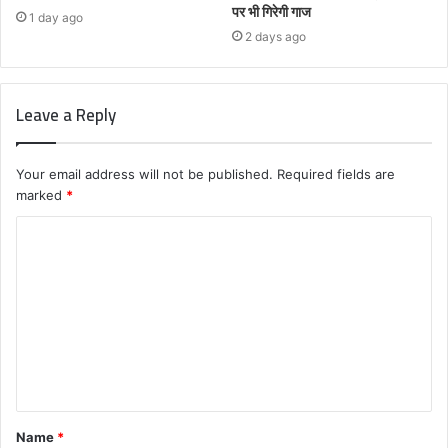
पर भी गिरेगी गाज
1 day ago
2 days ago
Leave a Reply
Your email address will not be published.
Required fields are
marked
*
C
o
m
m
e
n
t
Name
*
*