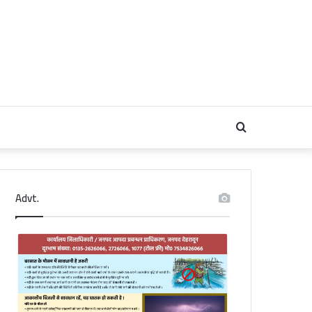
Search
for
Advt.