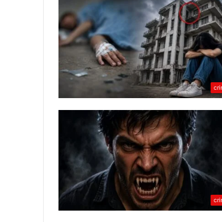
cr
cr