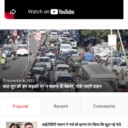
सचिवालय
के
कार्मिक
पर
सरकारी
शिक्षिका
पत्नी
की
1 week ago
सचिवालय के कार्मिक पर सरकारी शिक्षिका पत्नी की हत्या का आरोप, शादी को
हत्या
बस 08 माह हुए थे
का
आरोप,
शादी
को
Popular
Recent
Comments
बस
08
माह
आईटीबीपी जवान ने नर्स को इतना तंग किया कि झूल गई फंदे
हुए