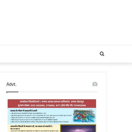
Search
for
Advt.