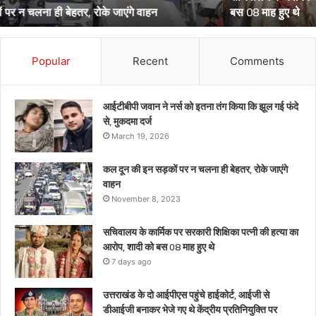
बस 08 माह हुए थे
का
आरोप,
शादी
को
Popular
Recent
Comments
बस
08
माह
आईटीबीपी जवान ने नर्स को इतना तंग किया कि झूल गई फंदे
हुए
से, मुकदमा दर्ज
थे
March 19, 2026
कल दून की इन सड़कों पर न चलना ही बेहतर, रोके जाएंगे
वाहन
November 8, 2023
सचिवालय के कार्मिक पर सरकारी शिक्षिका पत्नी की हत्या का
आरोप, शादी को बस 08 माह हुए थे
7 days ago
उत्तराखंड के दो आईपीएस पहुंचे हाईकोर्ट, आईजी से
डीआईजी बनाकर भेजे गए थे केंद्रीय प्रतिनियुक्ति पर