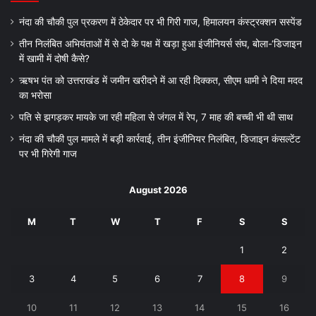
नंदा की चौकी पुल प्रकरण में ठेकेदार पर भी गिरी गाज, हिमालयन कंस्ट्रक्शन सस्पेंड
तीन निलंबित अभियंताओं में से दो के पक्ष में खड़ा हुआ इंजीनियर्स संघ, बोला-‘डिजाइन
में खामी में दोषी कैसे?
ऋषभ पंत को उत्तराखंड में जमीन खरीदने में आ रही दिक्कत, सीएम धामी ने दिया मदद
का भरोसा
पति से झगड़कर मायके जा रही महिला से जंगल में रेप, 7 माह की बच्ची भी थी साथ
नंदा की चौकी पुल मामले में बड़ी कार्रवाई, तीन इंजीनियर निलंबित, डिजाइन कंसल्टेंट
पर भी गिरेगी गाज
August 2026
M
T
W
T
F
S
S
1
2
3
4
5
6
7
8
9
10
11
12
13
14
15
16