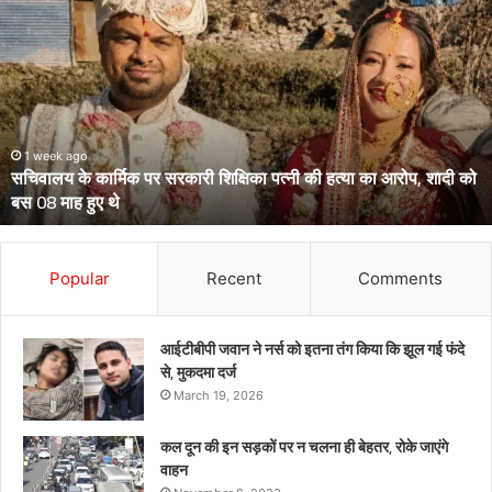
के
दो
आईपीएस
पहुंचे
हाईकोर्ट,
आईजी
से
March 13, 2026
उत्तराखंड के दो आईपीएस पहुंचे हाईकोर्ट, आईजी से डीआईजी बनाकर भेजे गए
डीआईजी
थे केंद्रीय प्रतिनियुक्ति पर
बनाकर
भेजे
गए
थे
Popular
Recent
Comments
केंद्रीय
प्रतिनियुक्ति
पर
आईटीबीपी जवान ने नर्स को इतना तंग किया कि झूल गई फंदे
से, मुकदमा दर्ज
March 19, 2026
कल दून की इन सड़कों पर न चलना ही बेहतर, रोके जाएंगे
वाहन