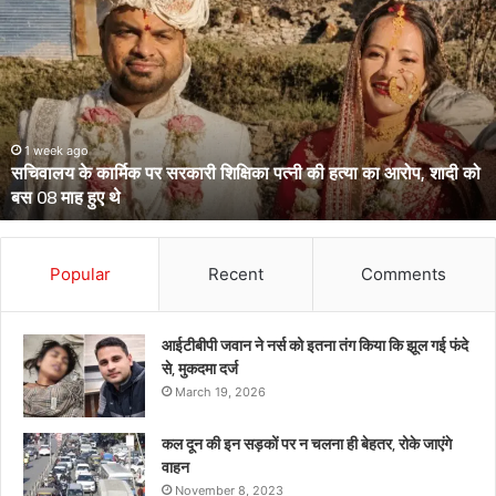
के
दो
आईपीएस
पहुंचे
हाईकोर्ट,
आईजी
से
March 13, 2026
उत्तराखंड के दो आईपीएस पहुंचे हाईकोर्ट, आईजी से डीआईजी बनाकर भेजे गए
डीआईजी
थे केंद्रीय प्रतिनियुक्ति पर
बनाकर
भेजे
गए
थे
Popular
Recent
Comments
केंद्रीय
प्रतिनियुक्ति
पर
आईटीबीपी जवान ने नर्स को इतना तंग किया कि झूल गई फंदे
से, मुकदमा दर्ज
March 19, 2026
कल दून की इन सड़कों पर न चलना ही बेहतर, रोके जाएंगे
वाहन
November 8, 2023