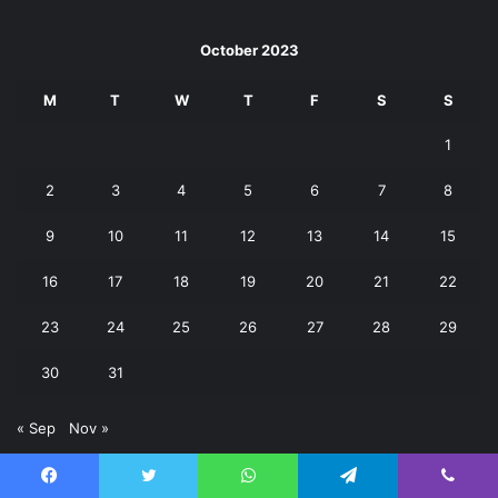
October 2023
M
T
W
T
F
S
S
1
2
3
4
5
6
7
8
9
10
11
12
13
14
15
16
17
18
19
20
21
22
23
24
25
26
27
28
29
30
31
« Sep
Nov »
Facebook
Twitter
WhatsApp
Telegram
Viber