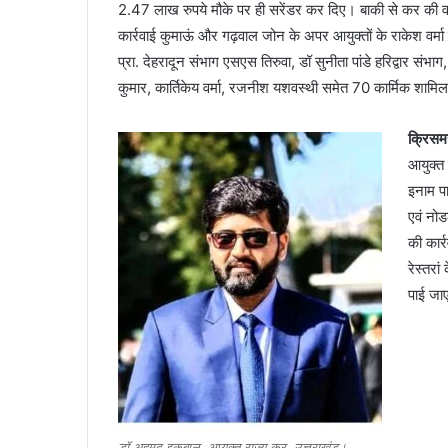
2.47 लाख रुपये मौके पर ही सरेंडर कर दिए। बाकी से कर की वस
कार्रवाई कुमाऊं और गढ़वाल जोन के अपर आयुक्तों के राकेश वर्मा व
प्रा. देहरादून संभाग एसएस तिरुवा, डॉ सुनीता पांडे हरिद्वार संभाग
कुमार, कार्तिकेय वर्मा, रजनीश यशवस्थी समेत 70 कार्मिक शामि
आईटीबीपी
क्रिसम
जवान
आयुक्त
ने
नर्स
इनाम प
को
एवं नो
इतना
की कार्
तंग
March 19, 2026
रेस्तर
किया
महिला थी 05 माह की
आईटीबीपी जवान ने नर्स को इतना तंग किया कि 
कि
पाई जाए
 दोस्त संग की हत्या
फंदे से, मुकदमा दर्ज
झूल
गई
फंदे
से,
मुकदमा
दर्ज
डॉ अहमद इकबाल, आयुक्त राज्य कर, उत्तराखंड।