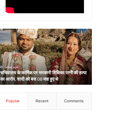
चिवालय
उत्तराखंड
े
के
र्मिक
दो
र
आईपीएस
रकारी
पहुंचे
क्षिका
हाईकोर्ट,
्नी
आईजी
1 week ago
March 13, 2
ी
से
सचिवालय के कार्मिक पर सरकारी शिक्षिका पत्नी की हत्या
उत्तराखंड क
्या
डीआईजी
का आरोप, शादी को बस 08 माह हुए थे
डीआईजी बनाक
ा
बनाकर
रोप,
भेजे
ादी
गए
ो
थे
स
Popular
Recent
Comments
केंद्रीय
8
प्रतिनियुक्ति
ाह
पर