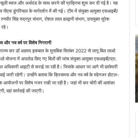
ूली ब्याज और अर्थदंड के साथ करने की प्रक्रिया शुरू कर दी गई है। यह
 पीएस डुंगरियाल के मार्गदर्शन में की गई। टीम में संयुक्त आयुक्त एसआइबी/
, रणवीर सिंह रुद्रपुर संभाग, रोशल लाल हल्द्वानी संभाग, उपायुक्त सुरेश
ल रहे।
कल
स
स और नव वर्ष पर विशेष निगरानी
दून
क
 राज्य कर डॉ अहमद इकबाल के मुताबिक सितंबर 2022 से लागू बिल लाओ
की
का
इन
प
ाओ योजना में अपलोड किए गए बिलों की जांच संयुक्त आयुक्त एसआइबी/प्रा.
सड़कों
स
डल अधिकारी आइटी से कराई जा रही है। जिसके आधार पर आगे भी छापेमारी
पर
शि
रवाई जारी रहेगी। उन्होंने बताया कि क्रिसमस और नव वर्ष के मद्देनजर होटल-
न
पत
November 8, 2023
ां के आयोजनों पर विशेष नजर रखी जा रही है। जहां भी कर चोरी की आशंका
चलना
क
झूल गई
कल दून की इन सड़कों पर न चलना ही बेहतर, रोके जाएंगे
ही
हत
गी, वहां कार्रवाई की जाएगी।
वाहन
बेहतर,
क
रोके
आ
जाएंगे
श
वाहन
क
ब
0
म