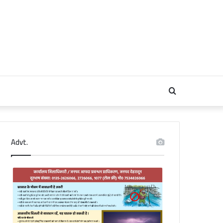
Search
for
Advt.