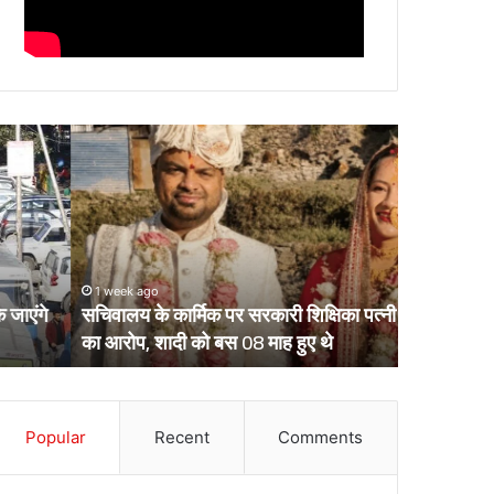
चिवालय
उत्तराखंड
े
के
र्मिक
दो
र
आईपीएस
रकारी
पहुंचे
क्षिका
हाईकोर्ट,
्नी
आईजी
1 week ago
March 13, 2
ी
से
सचिवालय के कार्मिक पर सरकारी शिक्षिका पत्नी की हत्या
उत्तराखंड क
्या
डीआईजी
का आरोप, शादी को बस 08 माह हुए थे
डीआईजी बनाक
ा
बनाकर
रोप,
भेजे
ादी
गए
ो
थे
स
Popular
Recent
Comments
केंद्रीय
8
प्रतिनियुक्ति
ाह
पर