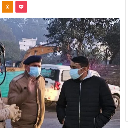
VKontakte
Odnoklassniki
Pocket