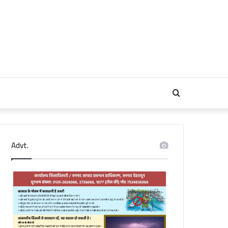
Search
for
Advt.