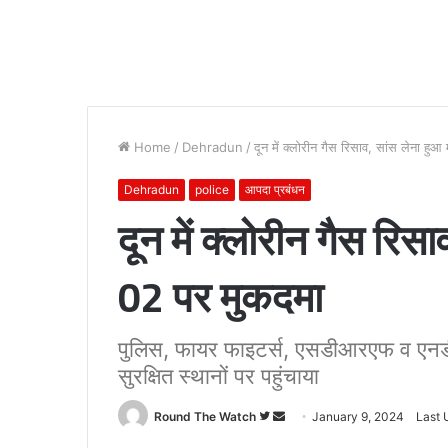
Home
/
Dehradun
/
दून में क्लोरीन गैस रिसाव, सांस लेना हु
Dehradun
police
आपदा प्रबंधन
दून में क्लोरीन गैस रिस
02 पर मुकदमा
पुलिस, फायर फाइटर्स, एसडीआरएफ व एनडी
सुरक्षित स्थानों पर पहुंचाया
Follow
Send
Round The Watch
January 9, 2024
Last 
on
an