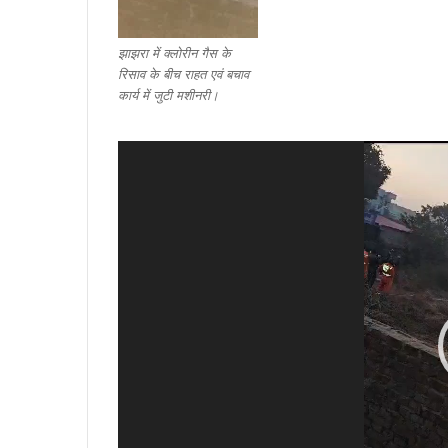
झाझरा में क्लोरीन गैस के
रिसाव के बीच राहत एवं बचाव
कार्य में जुटी मशीनरी।
आईटीबीपी
जवान
ने
नर्स
को
इतना
तंग
March 19, 2026
किया
महिला थी 05 माह की
आईटीबीपी जवान ने नर्स को इतना तंग किया कि 
कि
 दोस्त संग की हत्या
फंदे से, मुकदमा दर्ज
झूल
गई
फंदे
से,
मुकदमा
दर्ज