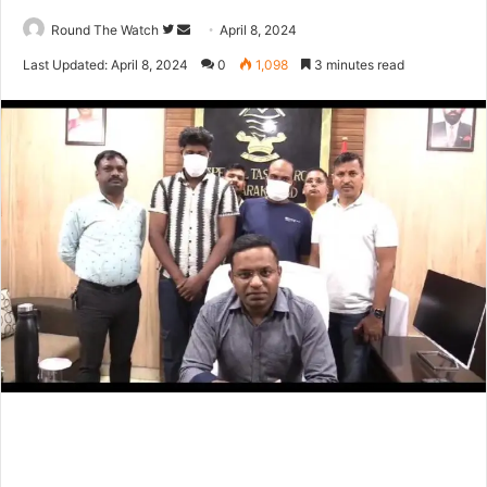
Follow
Send
Round The Watch
April 8, 2024
on
an
Last Updated: April 8, 2024
0
1,098
3 minutes read
Twitter
email