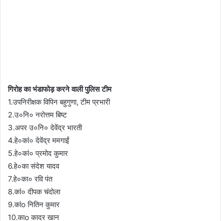
गिरोह का भंडाफोड़ करने वाली पुलिस टीम
1.उपनिरीक्षक विपिन बहुगुणा, टीम प्रभारी
2.उ०नि० नरोत्तम बिष्ट
3.अपर उ०नि० देवेंद्र भारती
4.हे०कां० देवेंद्र ममगाईं
5.हे०कां० प्रमोद कुमार
6.हे०का संदेश यादव
7.हे०का० रवि पंत
8.कां० दीपक चंदोला
9.कांo नितिन कुमार
10.काo कादर खान