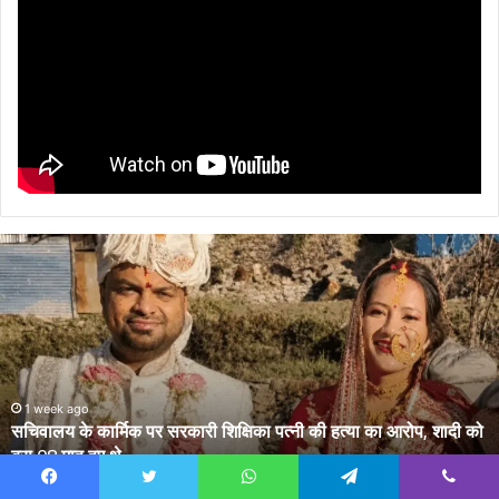
सचिवालय
के
कार्मिक
पर
सरकारी
शिक्षिका
पत्नी
की
1 week ago
सचिवालय के कार्मिक पर सरकारी शिक्षिका पत्नी की हत्या का आरोप, शादी को
हत्या
बस 08 माह हुए थे
का
आरोप,
Facebook
Twitter
WhatsApp
Telegram
Viber