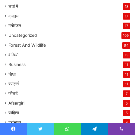
चर्चा में
18
क्राइम
17
मनोरंजन
17
Uncategorized
109
Forest And Wildlife
94
वीडियो
13
Business
11
शिक्षा
11
स्पोर्ट्स
11
फीचर्ड
7
Afsargiri
5
साहित्य
5
ट्रांसफर
4
शहीदों को नमन
3
Facebook
Twitter
WhatsApp
Telegram
Viber