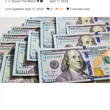
Follow
Send
Round The Watch
April 17, 2024
on
an
Last Updated: April 17, 2024
0
551
2 minutes read
Twitter
email