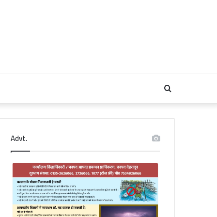
Search
for
Advt.