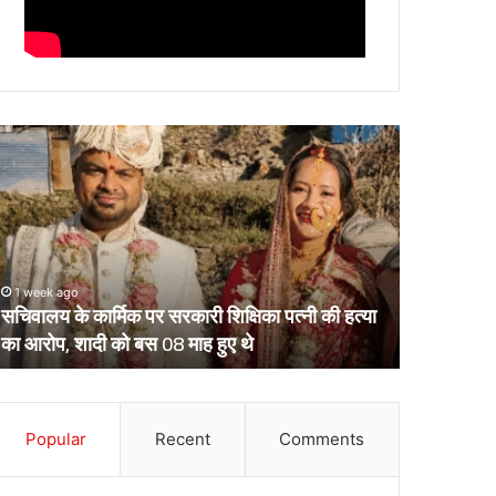
चिवालय
उत्तराखंड
े
के
र्मिक
दो
र
आईपीएस
रकारी
पहुंचे
क्षिका
हाईकोर्ट,
्नी
आईजी
1 week ago
March 13, 2
ी
से
सचिवालय के कार्मिक पर सरकारी शिक्षिका पत्नी की हत्या
उत्तराखंड क
्या
डीआईजी
का आरोप, शादी को बस 08 माह हुए थे
डीआईजी बनाक
ा
बनाकर
रोप,
भेजे
ादी
गए
ो
थे
स
Popular
Recent
Comments
केंद्रीय
8
प्रतिनियुक्ति
ाह
पर