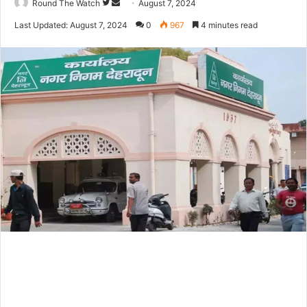
Follow
Send
Round The Watch
August 7, 2024
on
an
Last Updated: August 7, 2024
0
967
4 minutes read
Twitter
email