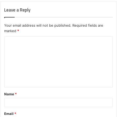
Leave a Reply
Your email address will not be published.
Required fields are
marked
*
C
o
m
m
e
n
t
Name
*
*
Email
*