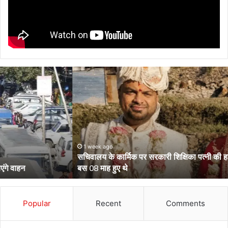
सचिवालय
के
कार्मिक
पर
सरकारी
शिक्षिका
पत्नी
की
1 week ago
सचिवालय के कार्मिक पर सरकारी शिक्षिका पत्नी की हत्या का आरोप, शादी को
हत्या
बस 08 माह हुए थे
का
आरोप,
शादी
को
Popular
Recent
Comments
बस
08