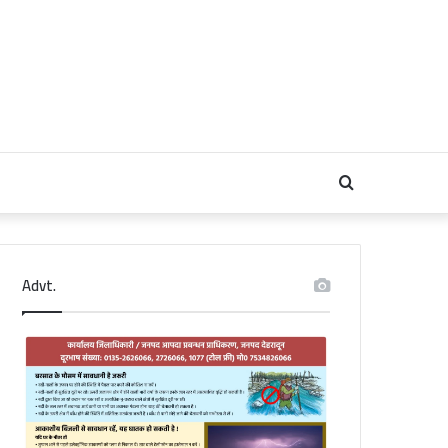
Search
for
Advt.