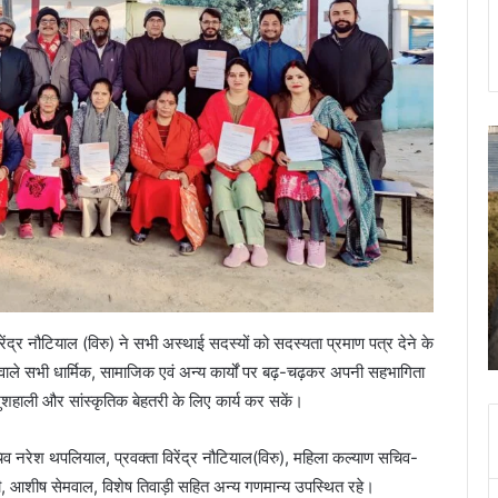
कल
स
दून
क
की
का
इन
प
सड़कों
स
पर
शि
न
पत
November 8, 2023
चलना
क
झूल गई
कल दून की इन सड़कों पर न चलना ही बेहतर, रोके जाएंगे
ही
हत
वाहन
ेंद्र नौटियाल (विरु) ने सभी अस्थाई सदस्यों को सदस्यता प्रमाण पत्र देने के
बेहतर,
क
रोके
आ
 वाले सभी धार्मिक, सामाजिक एवं अन्य कार्यों पर बढ़-चढ़कर अपनी सहभागिता
जाएंगे
श
हाली और सांस्कृतिक बेहतरी के लिए कार्य कर सकें।
वाहन
क
ब
चिव नरेश थपलियाल, प्रवक्ता विरेंद्र नौटियाल(विरु), महिला कल्याण सचिव-
0
ूड़ी, आशीष सेमवाल, विशेष तिवाड़ी सहित अन्य गणमान्य उपस्थित रहे।
म