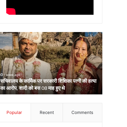
चिवालय
उत्तराखंड
े
के
र्मिक
दो
र
आईपीएस
रकारी
पहुंचे
क्षिका
हाईकोर्ट,
्नी
आईजी
1 week ago
March 13, 2
ी
से
सचिवालय के कार्मिक पर सरकारी शिक्षिका पत्नी की हत्या
उत्तराखंड क
्या
डीआईजी
का आरोप, शादी को बस 08 माह हुए थे
डीआईजी बनाक
ा
बनाकर
रोप,
भेजे
ादी
गए
ो
थे
स
Popular
Recent
Comments
केंद्रीय
8
प्रतिनियुक्ति
ाह
पर