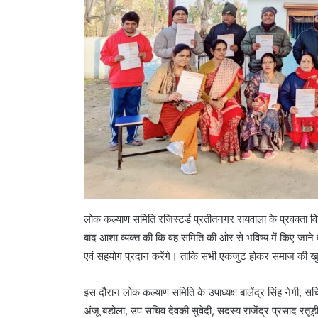
आईटीबीपी
जवान
ने
नर्स
को
इतना
तंग
March 19, 2026
किया
महिला थी 05 माह की
आईटीबीपी जवान ने नर्स को इतना तंग किया कि 
कि
 दोस्त संग की हत्या
फंदे से, मुकदमा दर्ज
लोक कल्याण समिति रजिस्टर्ड प्रतीतनगर रायवाला के प्रवक्ता विर
झूल
गई
बाद आशा व्यक्त की कि वह समिति की ओर से भविष्य में किए जाने
फंदे
एवं सहयोग प्रदान करेंगे। ताकि सभी एकजुट होकर समाज की खुश
से,
मुकदमा
इस दौरान लोक कल्याण समिति के उपाध्यक्ष बालेंद्र सिंह नेगी, स
दर्ज
अंजू बडोला, उप सचिव देवकी सुवेदी, सदस्य राजेंद्र प्रसाद रत