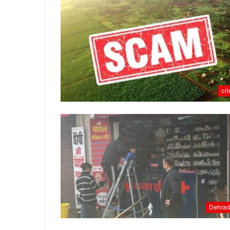
cr
Dehra