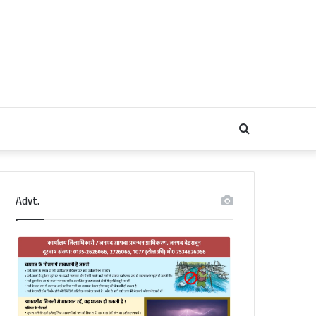
Search
for
Advt.