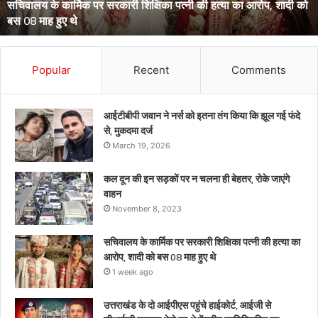
सचिवालय के कार्मिक पर सरकारी शिक्षिका पत्नी की हत्या का आरोप, शादी को
हत्या
बस 08 माह हुए थे
का
आरोप,
शादी
को
Popular
Recent
Comments
बस
08
माह
आईटीबीपी जवान ने नर्स को इतना तंग किया कि झूल गई फंदे
हुए
से, मुकदमा दर्ज
थे
March 19, 2026
कल दून की इन सड़कों पर न चलना ही बेहतर, रोके जाएंगे
वाहन
November 8, 2023
सचिवालय के कार्मिक पर सरकारी शिक्षिका पत्नी की हत्या का
आरोप, शादी को बस 08 माह हुए थे
1 week ago
उत्तराखंड के दो आईपीएस पहुंचे हाईकोर्ट, आईजी से