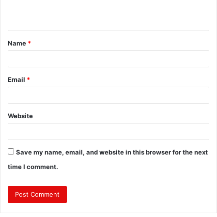
e
n
t
Name
*
*
Email
*
Website
Save my name, email, and website in this browser for the next
time I comment.