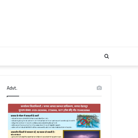
Search
for
Advt.