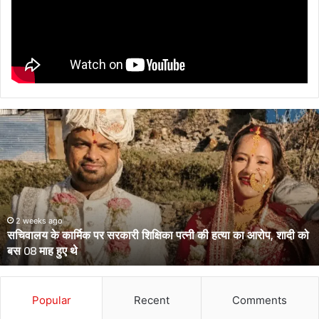
उत्तराखंड
के
दो
आईपीएस
पहुंचे
हाईकोर्ट,
आईजी
से
March 13, 2026
उत्तराखंड के दो आईपीएस पहुंचे हाईकोर्ट, आईजी से डीआईजी बनाकर भेजे गए
डीआईजी
थे केंद्रीय प्रतिनियुक्ति पर
बनाकर
भेजे
गए
थे
Popular
Recent
Comments
केंद्रीय