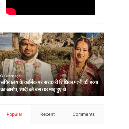
चिवालय
उत्तराखंड
े
के
र्मिक
दो
र
आईपीएस
रकारी
पहुंचे
क्षिका
हाईकोर्ट,
्नी
आईजी
1 week ago
March 13, 2
ी
से
सचिवालय के कार्मिक पर सरकारी शिक्षिका पत्नी की हत्या
उत्तराखंड क
्या
डीआईजी
का आरोप, शादी को बस 08 माह हुए थे
डीआईजी बनाक
ा
बनाकर
रोप,
भेजे
ादी
गए
ो
थे
स
Popular
Recent
Comments
केंद्रीय
8
प्रतिनियुक्ति
ाह
पर