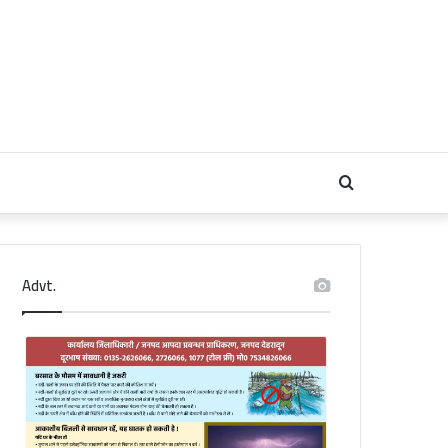
Search
for
Advt.