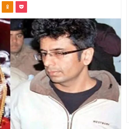
VKontakte
Odnoklassniki
Pocket