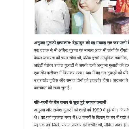
आईटीबीपी
जवान
अनुपमा गुलाटी हत्याकांड: देहरादून की वह भयावह रात जब पत्नी के
ने
एक दशक से भी अधिक पुराना यह मामला आज भी लोगों के रोंगटे खड़े
नर्स
केवल क्रूरता की चरम सीमा थी, बल्कि इसमें आधुनिक तकनीक, 
को
आईटी पेशेवर राजेश गुलाटी ने अपनी पत्नी अनुपमा गुलाटी की हत
इतना
तंग
एक डीप फ्रीजर में छिपाकर रखा। बाद में वह उन टुकड़ों को धीर
March 19, 2026
किया
महिला थी 05 माह की
आईटीबीपी जवान ने नर्स को इतना तंग किया कि 
उत्तराखंड पुलिस और समाज दोनों को झकझोर दिया। अदालत ने 
कि
 दोस्त संग की हत्या
फंदे से, मुकदमा दर्ज
कारावास की सजा सुनाई।
झूल
गई
फंदे
पति-पत्नी के बीच तनाव से शुरू हुई भयावह कहानी
से,
अनुपमा और राजेश गुलाटी की शादी वर्ष 1999 में हुई थी। जिसक
मुकदमा
थे। वह यहां प्रकाश नगर में 02 कमरों के किराए के घर में रहते थ
दर्ज
यह एक पढ़े-लिखे, संपन्न परिवार की तस्वीर थी, लेकिन अंदर ही 