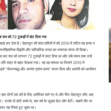
कल
स
दून
क
 शव को 72 टुकड़ों में बांट दिया गया
की
का
 कर देता है। देहरादून की शांत वादियों में वर्ष 2010 में घटित यह हत्या न
इन
प
मनोवैज्ञानिक विकृति और पारिवारिक तनाव का भयानक संगम भी दिखा।
सड़कों
स
्या कर शव को लगभग 72 टुकड़ों में काट दिया था और लंबे समय तक उन्हें
पर
शि
न
पत
े-धीरे शहर से बाहर फेंकता गया। यह वह मामला था जिसने 2010 में
November 8, 2023
चलना
क
झूल गई
कल दून की इन सड़कों पर न चलना ही बेहतर, रोके जाएंगे
इसे “योजनाबद्ध और अत्यंत नृशंस हत्या” करार दिया और आरोपी को आजीवन
ही
हत
वाहन
बेहतर,
क
रोके
आ
जाएंगे
श
वाहन
क
े बाद दोनों 06 वर्ष के लिए अमेरिका चले गए थे और फिर देहरादून लौट आए
ब
े। उनके दो छोटे बच्चे थे, चार वर्ष के जुड़वा बेटा और बेटी। बाहरी तौर पर
0
अंदर यह रिश्ता टूट चुका था।
म