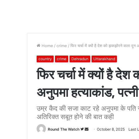
Home
/
crime
/
फिर चर्चा में क्यों है देश को झकझोरने वाला दून
country
crime
Dehradun
Uttarakhand
फिर चर्चा में क्यों है द
अनुपमा हत्याकांड, पत्न
उम्र कैद की सजा काट रहे अनुपमा के पति रा
अतिरिक्त सबूत होने की बात कही
Follow
Send
Round The Watch
October 8, 2025
Last 
on
an