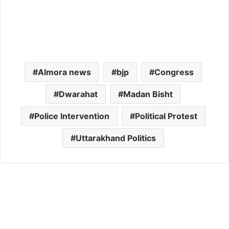
Almora news
bjp
Congress
Dwarahat
Madan Bisht
Police Intervention
Political Protest
Uttarakhand Politics