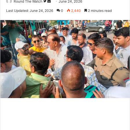
Follow
Send
Round The Watch
June 24, 2026
on
an
Last Updated: June 24, 2026
0
2,440
2 minutes read
Twitter
email