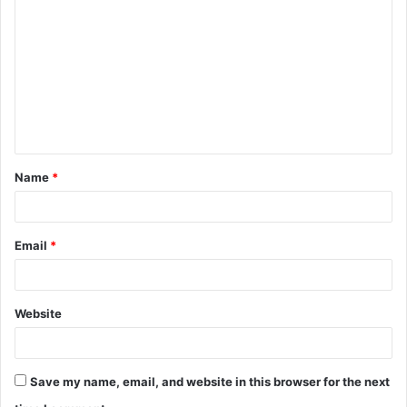
o
m
m
e
n
t
Name
*
*
Email
*
Website
Save my name, email, and website in this browser for the next