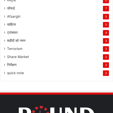
स्पोर्ट्स
11
फीचर्ड
7
Afsargiri
5
साहित्य
5
ट्रांसफर
4
शहीदों को नमन
3
Terrorism
3
Share Market
2
निरीक्षण
2
quick note
2