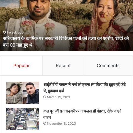
दो
आईपीएस
पहुंचे
हाईकोर्ट,
आईजी
से
March 13, 2026
उत्तराखंड के दो आईपीएस पहुंचे हाईकोर्ट, आईजी से डीआईजी बनाकर भेजे गए
डीआईजी
थे केंद्रीय प्रतिनियुक्ति पर
बनाकर
भेजे
गए
थे
Popular
Recent
Comments
केंद्रीय
प्रतिनियुक्ति
पर
आईटीबीपी जवान ने नर्स को इतना तंग किया कि झूल गई फंदे
से, मुकदमा दर्ज
March 19, 2026
कल दून की इन सड़कों पर न चलना ही बेहतर, रोके जाएंगे
वाहन
November 8, 2023