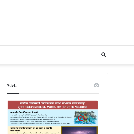
Search
for
Advt.