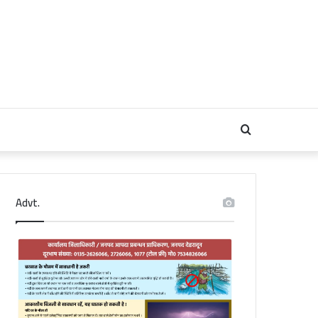
Search
for
Advt.