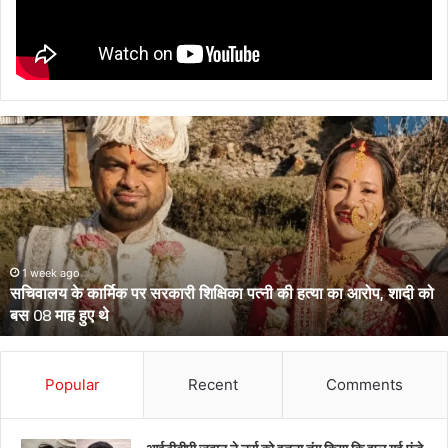
सचिवालय
के
कार्मिक
पर
सरकारी
शिक्षिका
पत्नी
की
1 week ago
सचिवालय के कार्मिक पर सरकारी शिक्षिका पत्नी की हत्या का आरोप, शादी को
हत्या
बस 08 माह हुए थे
का
आरोप,
शादी
को
Popular
Recent
Comments
बस
08
माह