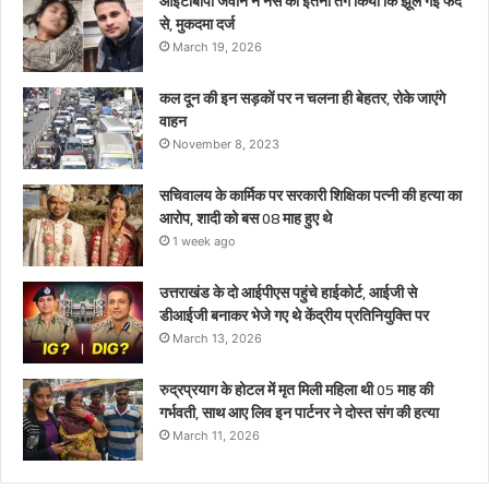
आईटीबीपी जवान ने नर्स को इतना तंग किया कि झूल गई फंदे
हुए
से, मुकदमा दर्ज
थे
March 19, 2026
कल दून की इन सड़कों पर न चलना ही बेहतर, रोके जाएंगे
वाहन
November 8, 2023
सचिवालय के कार्मिक पर सरकारी शिक्षिका पत्नी की हत्या का
आरोप, शादी को बस 08 माह हुए थे
1 week ago
उत्तराखंड के दो आईपीएस पहुंचे हाईकोर्ट, आईजी से
डीआईजी बनाकर भेजे गए थे केंद्रीय प्रतिनियुक्ति पर
March 13, 2026
रुद्रप्रयाग के होटल में मृत मिली महिला थी 05 माह की
गर्भवती, साथ आए लिव इन पार्टनर ने दोस्त संग की हत्या
March 11, 2026