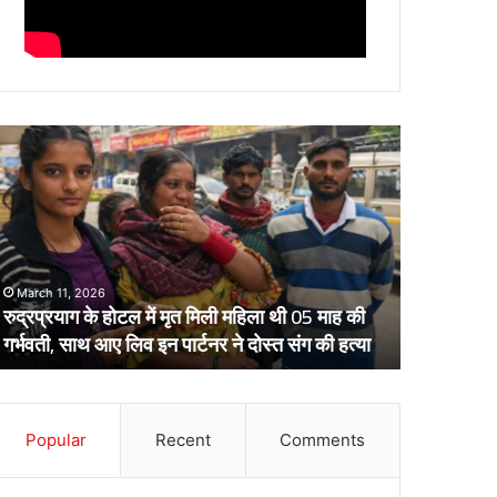
द्रप्रयाग
आईटीबीपी
े
जवान
ोटल
ने
नर्स
त
को
िली
इतना
हिला
तंग
March 11, 2026
March 19, 2
ी
किया
रुद्रप्रयाग के होटल में मृत मिली महिला थी 05 माह की
आईटीबीपी जव
5
कि
गर्भवती, साथ आए लिव इन पार्टनर ने दोस्त संग की हत्या
फंदे से, मुकद
ाह
झूल
ी
गई
्भवती,
फंदे
ाथ
से,
ए
Popular
Recent
Comments
मुकदमा
िव
दर्ज
न