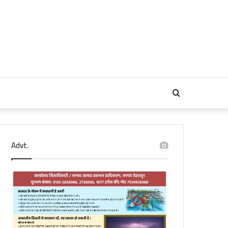
Search
for
Advt.