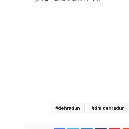
सचिवालय
के
कार्मिक
पर
सरकारी
शिक्षिका
पत्नी
1 week ago
की
 बेहतर, रोके जाएंगे
सचिवालय के कार्मिक पर सरकारी शिक्षिका पत्नी 
हत्या
का आरोप, शादी को बस 08 माह हुए थे
का
आरोप,
शादी
dehradun
dm dehradun
को
बस
08
माह
Facebook
Twitter
LinkedIn
Tumblr
Pint