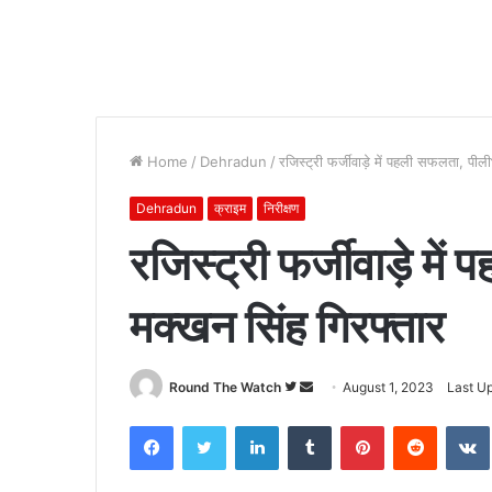
Home
/
Dehradun
/
रजिस्ट्री फर्जीवाड़े में पहली सफलता, पील
Dehradun
क्राइम
निरीक्षण
रजिस्ट्री फर्जीवाड़े मे
मक्खन सिंह गिरफ्तार
Follow
Send
Round The Watch
August 1, 2023
Last Up
on
an
Facebook
Twitter
LinkedIn
Tumblr
Pinterest
Reddit
Twitter
email